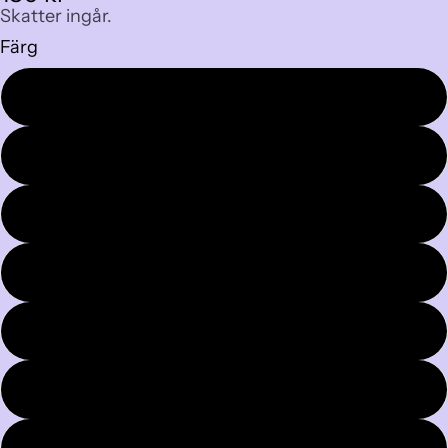
Skatter ingår.
Färg
Kornblå
Neongul
Silverspegel
GuldSpegel
Svart
Orange
Grön