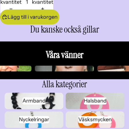
kvantitet
kvantitet
Lägg till i varukorgen
Du kanske också gillar
Våra vänner
Alla kategorier
Armband
Halsband
Armband
Halsband
Nyckelringar
Väsksmycken
Nyckelringar
Väsksmycken