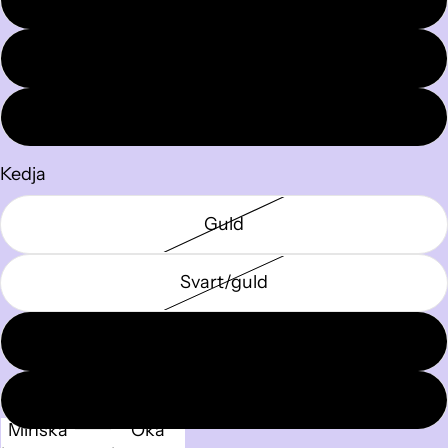
Rosa
Vit
Kedja
Guld
Svart/guld
Silver
Antiksilver
Minska
Öka