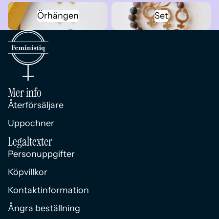
Örhängen
Set
Örhängen
Set
Mer info
Återförsäljare
Uppochner
Legaltexter
Personuppgifter
Köpvillkor
Kontaktinformation
Ångra beställning