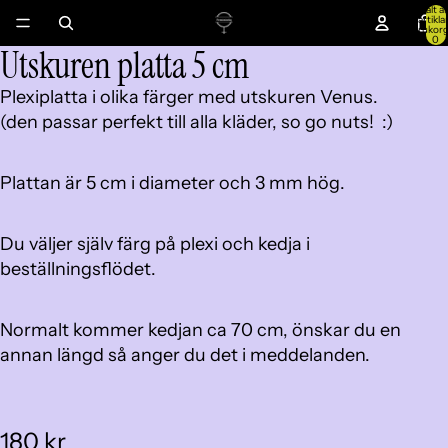
Totalt an
artiklar
varukor
0
Utskuren platta 5 cm
Öppna
Öppna
Öppna
Öppna
Öppna
Öppna
Öppna
Öppna
Öppna
Öppna
bilden
bilden
bilden
bilden
bilden
bilden
bilden
bilden
bilden
bilden
Plexiplatta i olika färger med utskuren Venus.
i
i
i
i
i
i
i
i
i
i
(den passar perfekt till alla kläder, so go nuts! :)
helskärm
helskärm
helskärm
helskärm
helskärm
helskärm
helskärm
helskärm
helskärm
helskärm
Plattan är 5 cm i diameter och 3 mm hög.
Du väljer själv färg på plexi och kedja i
beställningsflödet.
Normalt kommer kedjan ca 70 cm, önskar du en
annan längd så anger du det i meddelanden.
180 kr